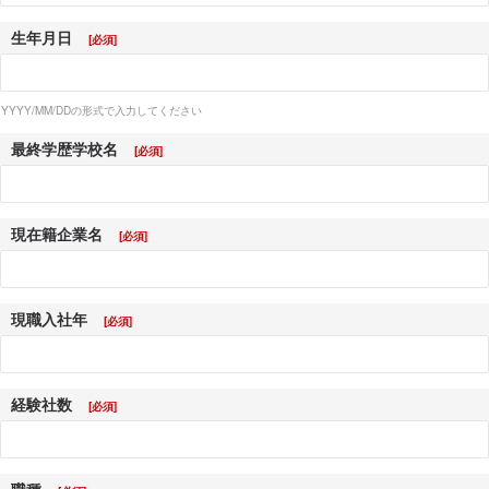
生年月日
YYYY/MM/DDの形式で入力してください
最終学歴学校名
現在籍企業名
現職入社年
経験社数